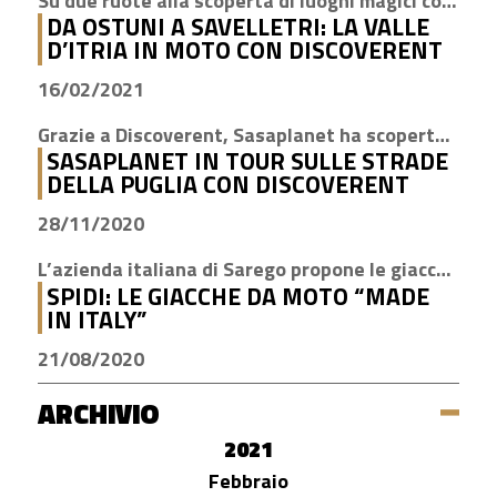
Su due ruote alla scoperta di luoghi magici come Cisternino, Locorotondo e Alberobello
DA OSTUNI A SAVELLETRI: LA VALLE
D’ITRIA IN MOTO CON DISCOVERENT
16/02/2021
Grazie a Discoverent, Sasaplanet ha scoperto la magia della nostra amata regione
SASAPLANET IN TOUR SULLE STRADE
DELLA PUGLIA CON DISCOVERENT
28/11/2020
L’azienda italiana di Sarego propone le giacche con la tecnologia H2Out, impermeabile, antivento e traspirante
SPIDI: LE GIACCHE DA MOTO “MADE
IN ITALY”
21/08/2020
ARCHIVIO
2021
Febbraio