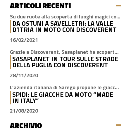
ARTICOLI RECENTI
Su due ruote alla scoperta di luoghi magici come Cisternino, Locorotondo e Alberobello
DA OSTUNI A SAVELLETRI: LA VALLE
D’ITRIA IN MOTO CON DISCOVERENT
16/02/2021
Grazie a Discoverent, Sasaplanet ha scoperto la magia della nostra amata regione
SASAPLANET IN TOUR SULLE STRADE
DELLA PUGLIA CON DISCOVERENT
28/11/2020
L’azienda italiana di Sarego propone le giacche con la tecnologia H2Out, impermeabile, antivento e traspirante
SPIDI: LE GIACCHE DA MOTO “MADE
IN ITALY”
21/08/2020
ARCHIVIO