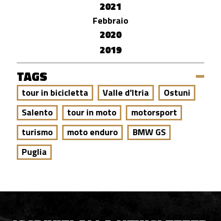
2021
Febbraio
2020
2019
TAGS
tour in bicicletta
Valle d'Itria
Ostuni
Salento
tour in moto
motorsport
turismo
moto enduro
BMW GS
Puglia