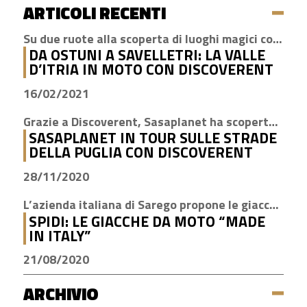
ARTICOLI RECENTI
Su due ruote alla scoperta di luoghi magici come Cisternino, Locorotondo e Alberobello
DA OSTUNI A SAVELLETRI: LA VALLE
D’ITRIA IN MOTO CON DISCOVERENT
16/02/2021
Grazie a Discoverent, Sasaplanet ha scoperto la magia della nostra amata regione
SASAPLANET IN TOUR SULLE STRADE
DELLA PUGLIA CON DISCOVERENT
28/11/2020
L’azienda italiana di Sarego propone le giacche con la tecnologia H2Out, impermeabile, antivento e traspirante
SPIDI: LE GIACCHE DA MOTO “MADE
IN ITALY”
21/08/2020
ARCHIVIO