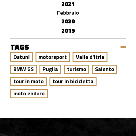
2021
Febbraio
2020
2019
TAGS
Ostuni
motorsport
Valle d'Itria
BMW GS
Puglia
turismo
Salento
tour in moto
tour in bicicletta
moto enduro