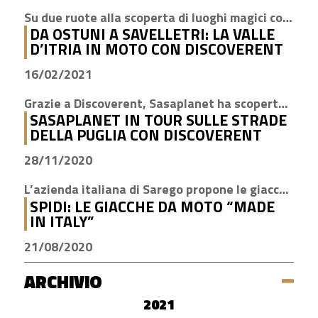
Su due ruote alla scoperta di luoghi magici come Cisternino, Locorotondo e Alberobello
DA OSTUNI A SAVELLETRI: LA VALLE
D’ITRIA IN MOTO CON DISCOVERENT
16/02/2021
Grazie a Discoverent, Sasaplanet ha scoperto la magia della nostra amata regione
SASAPLANET IN TOUR SULLE STRADE
DELLA PUGLIA CON DISCOVERENT
28/11/2020
L’azienda italiana di Sarego propone le giacche con la tecnologia H2Out, impermeabile, antivento e traspirante
SPIDI: LE GIACCHE DA MOTO “MADE
IN ITALY”
21/08/2020
ARCHIVIO
2021