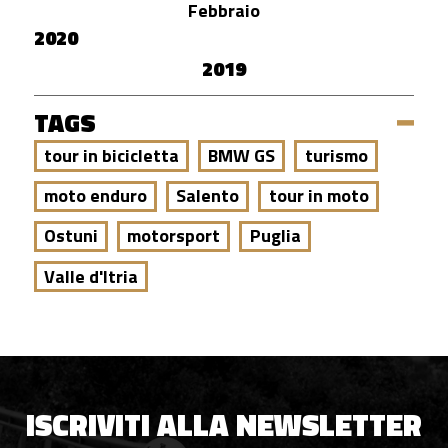
Febbraio
2020
2019
TAGS
tour in bicicletta
BMW GS
turismo
moto enduro
Salento
tour in moto
Ostuni
motorsport
Puglia
Valle d'Itria
ISCRIVITI ALLA NEWSLETTER