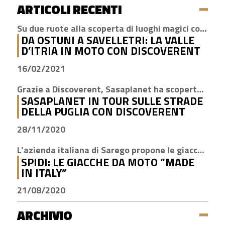
ARTICOLI RECENTI
Su due ruote alla scoperta di luoghi magici come Cisternino, Locorotondo e Alberobello
DA OSTUNI A SAVELLETRI: LA VALLE
D’ITRIA IN MOTO CON DISCOVERENT
16/02/2021
Grazie a Discoverent, Sasaplanet ha scoperto la magia della nostra amata regione
SASAPLANET IN TOUR SULLE STRADE
DELLA PUGLIA CON DISCOVERENT
28/11/2020
L’azienda italiana di Sarego propone le giacche con la tecnologia H2Out, impermeabile, antivento e traspirante
SPIDI: LE GIACCHE DA MOTO “MADE
IN ITALY”
21/08/2020
ARCHIVIO