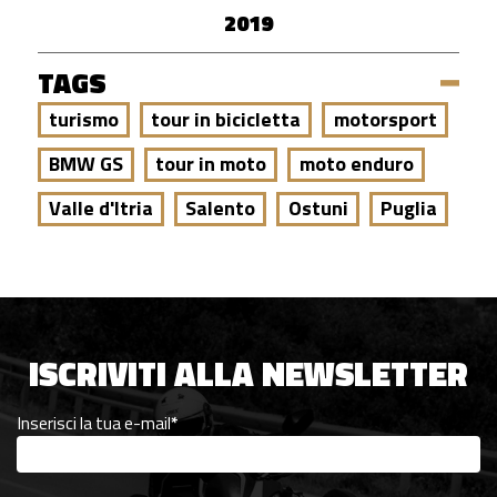
2019
TAGS
turismo
tour in bicicletta
motorsport
BMW GS
tour in moto
moto enduro
Valle d'Itria
Salento
Ostuni
Puglia
ISCRIVITI ALLA NEWSLETTER
Inserisci la tua e-mail
*