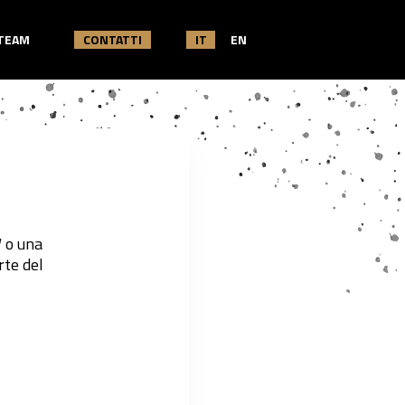
TEAM
CONTATTI
IT
EN
 o una
rte del