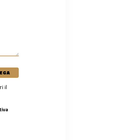
EGA
i il
tiva