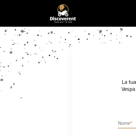
La tu
Vespa 
Nome
*