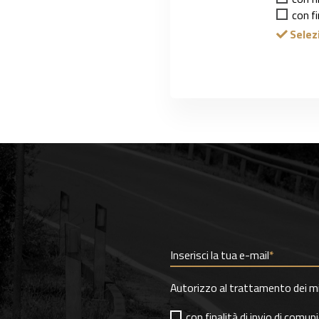
con f
Selez
Inserisci la tua e-mail
*
Autorizzo al trattamento dei mie
con finalità di invio di comu