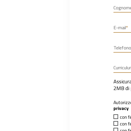
Cognom
E-mail
*
Telefon
Curricul
Assicura
2MB di
Autorizzo
privacy
con fi
con f
con fi