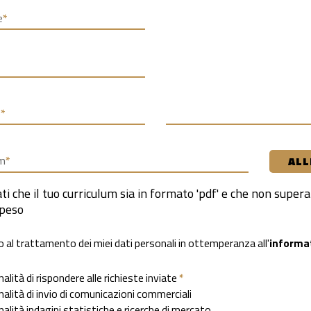
e
*
o
*
um
*
ALL
ti che il tuo curriculum sia in formato 'pdf' e che non superar
 peso
 al trattamento dei miei dati personali in ottemperanza all'
informa
nalità di rispondere alle richieste inviate
*
inalità di invio di comunicazioni commerciali
nalità indagini statistiche e ricerche di mercato