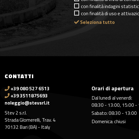
con finalità indagini statisti
con finalità di uso e attivaz
Seleziona tutto
CONTATTI
Orari di apertura
+39 080 527 6513
+39 3511875693
Dal lunedì al venerdì:
noleggio@stevsrl.it
08:30 - 13:00, 15:00 -
Stev 2 s.r.l.
Sabato: 08:30 - 13:00
Strada Glomerelli, Trav. 4
Domenica: chiusi
70132 Bari (BA) - Italy