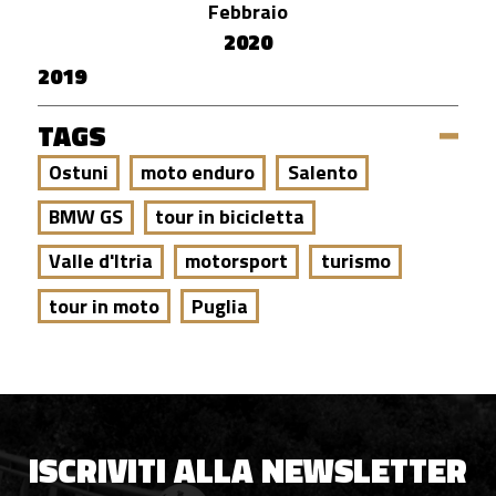
Febbraio
2020
2019
TAGS
Ostuni
moto enduro
Salento
BMW GS
tour in bicicletta
Valle d'Itria
motorsport
turismo
tour in moto
Puglia
ISCRIVITI ALLA NEWSLETTER