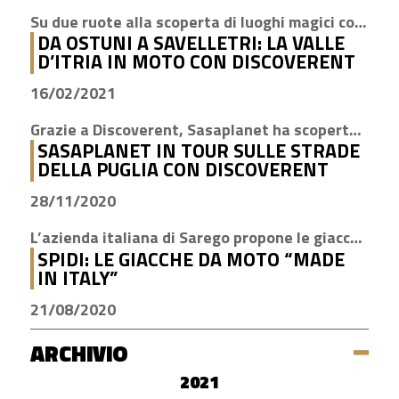
Su due ruote alla scoperta di luoghi magici come Cisternino, Locorotondo e Alberobello
DA OSTUNI A SAVELLETRI: LA VALLE
D’ITRIA IN MOTO CON DISCOVERENT
16/02/2021
Grazie a Discoverent, Sasaplanet ha scoperto la magia della nostra amata regione
SASAPLANET IN TOUR SULLE STRADE
DELLA PUGLIA CON DISCOVERENT
28/11/2020
L’azienda italiana di Sarego propone le giacche con la tecnologia H2Out, impermeabile, antivento e traspirante
SPIDI: LE GIACCHE DA MOTO “MADE
IN ITALY”
21/08/2020
ARCHIVIO
2021