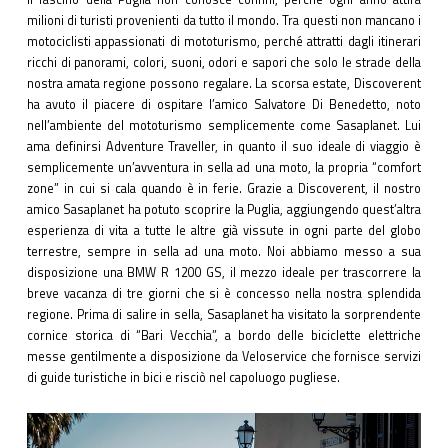
milioni di turisti provenienti da tutto il mondo. Tra questi non mancano i
motociclisti appassionati di mototurismo, perché attratti dagli itinerari
ricchi di panorami, colori, suoni, odori e sapori che solo le strade della
nostra amata regione possono regalare. La scorsa estate, Discoverent
ha avuto il piacere di ospitare l’amico Salvatore Di Benedetto, noto
nell’ambiente del mototurismo semplicemente come Sasaplanet. Lui
ama definirsi Adventure Traveller, in quanto il suo ideale di viaggio è
semplicemente un’avventura in sella ad una moto, la propria “comfort
zone” in cui si cala quando è in ferie. Grazie a Discoverent, il nostro
amico Sasaplanet ha potuto scoprire la Puglia, aggiungendo quest’altra
esperienza di vita a tutte le altre già vissute in ogni parte del globo
terrestre, sempre in sella ad una moto. Noi abbiamo messo a sua
disposizione una BMW R 1200 GS, il mezzo ideale per trascorrere la
breve vacanza di tre giorni che si è concesso nella nostra splendida
regione. Prima di salire in sella, Sasaplanet ha visitato la sorprendente
cornice storica di “Bari Vecchia”, a bordo delle biciclette elettriche
messe gentilmente a disposizione da Veloservice che fornisce servizi
di guide turistiche in bici e risciò nel capoluogo pugliese.