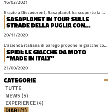
16/02/2021
Grazie a Discoverent, Sasaplanet ha scoperto la magia della nostra amata regione
SASAPLANET IN TOUR SULLE
STRADE DELLA PUGLIA CON
DISCOVERENT
28/11/2020
L’azienda italiana di Sarego propone le giacche con la tecnologia H2Out, impermeabile, antivento e traspirante
SPIDI: LE GIACCHE DA MOTO
“MADE IN ITALY”
21/08/2020
CATEGORIE
TUTTE
NEWS (5)
EXPERIENCE (4)
DIARI (1)