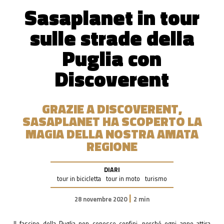
Sasaplanet in tour
sulle strade della
Puglia con
Discoverent
GRAZIE A DISCOVERENT,
SASAPLANET HA SCOPERTO LA
MAGIA DELLA NOSTRA AMATA
REGIONE
DIARI
tour in bicicletta
tour in moto
turismo
|
28 novembre 2020
2 min
Il fascino della Puglia non conosce confini, perché ogni anno attira