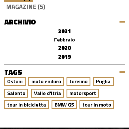
MAGAZINE (5)
ARCHIVIO
2021
Febbraio
2020
2019
TAGS
Ostuni
moto enduro
turismo
Puglia
Salento
Valle d'Itria
motorsport
tour in bicicletta
BMW GS
tour in moto