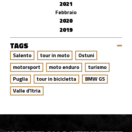
2021
Febbraio
2020
2019
TAGS
Salento
tour in moto
Ostuni
motorsport
moto enduro
turismo
Puglia
tour in bicicletta
BMW GS
Valle d'Itria