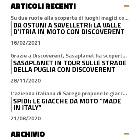
ARTICOLI RECENTI
Su due ruote alla scoperta di luoghi magici come Cisternino, Locorotondo e Alberobello
DA OSTUNI A SAVELLETRI: LA VALLE
D’ITRIA IN MOTO CON DISCOVERENT
16/02/2021
Grazie a Discoverent, Sasaplanet ha scoperto la magia della nostra amata regione
SASAPLANET IN TOUR SULLE STRADE
DELLA PUGLIA CON DISCOVERENT
28/11/2020
L’azienda italiana di Sarego propone le giacche con la tecnologia H2Out, impermeabile, antivento e traspirante
SPIDI: LE GIACCHE DA MOTO “MADE
IN ITALY”
21/08/2020
ARCHIVIO