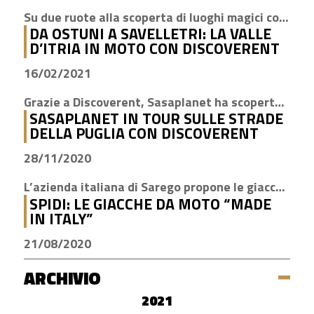
Su due ruote alla scoperta di luoghi magici come Cisternino, Locorotondo e Alberobello
DA OSTUNI A SAVELLETRI: LA VALLE
D’ITRIA IN MOTO CON DISCOVERENT
16/02/2021
Grazie a Discoverent, Sasaplanet ha scoperto la magia della nostra amata regione
SASAPLANET IN TOUR SULLE STRADE
DELLA PUGLIA CON DISCOVERENT
28/11/2020
L’azienda italiana di Sarego propone le giacche con la tecnologia H2Out, impermeabile, antivento e traspirante
SPIDI: LE GIACCHE DA MOTO “MADE
IN ITALY”
21/08/2020
ARCHIVIO
2021