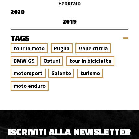
Febbraio
2020
2019
TAGS
tour in moto
Puglia
Valle d'Itria
BMW GS
Ostuni
tour in bicicletta
motorsport
Salento
turismo
moto enduro
ISCRIVITI ALLA NEWSLETTER