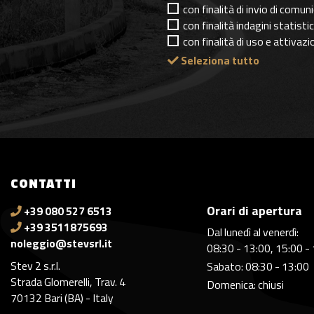
con finalità di invio di comu
con finalità indagini statisti
con finalità di uso e attivaz
Seleziona tutto
CONTATTI
Orari di apertura
+39 080 527 6513
+39 3511875693
Dal lunedì al venerdì:
noleggio@stevsrl.it
08:30 - 13:00, 15:00 -
Stev 2 s.r.l.
Sabato: 08:30 - 13:00
Strada Glomerelli, Trav. 4
Domenica: chiusi
70132 Bari (BA) - Italy