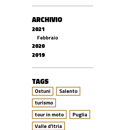
ARCHIVIO
2021
Febbraio
2020
2019
TAGS
Ostuni
Salento
turismo
tour in moto
Puglia
Valle d'Itria