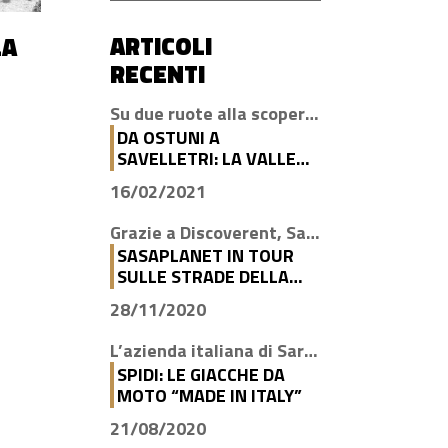
ARTICOLI
LA
RECENTI
Su due ruote alla scoperta di luoghi magici come Cisternino, Locorotondo e Alberobello
DA OSTUNI A
SAVELLETRI: LA VALLE
D’ITRIA IN MOTO CON
16/02/2021
DISCOVERENT
Grazie a Discoverent, Sasaplanet ha scoperto la magia della nostra amata regione
SASAPLANET IN TOUR
SULLE STRADE DELLA
PUGLIA CON
28/11/2020
DISCOVERENT
L’azienda italiana di Sarego propone le giacche con la tecnologia H2Out, impermeabile, antivento e traspirante
SPIDI: LE GIACCHE DA
MOTO “MADE IN ITALY”
21/08/2020