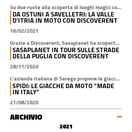
Su due ruote alla scoperta di luoghi magici come Cisternino, Locorotondo e Alberobello
DA OSTUNI A SAVELLETRI: LA VALLE
D’ITRIA IN MOTO CON DISCOVERENT
16/02/2021
Grazie a Discoverent, Sasaplanet ha scoperto la magia della nostra amata regione
SASAPLANET IN TOUR SULLE STRADE
DELLA PUGLIA CON DISCOVERENT
28/11/2020
L’azienda italiana di Sarego propone le giacche con la tecnologia H2Out, impermeabile, antivento e traspirante
SPIDI: LE GIACCHE DA MOTO “MADE
IN ITALY”
21/08/2020
ARCHIVIO
2021