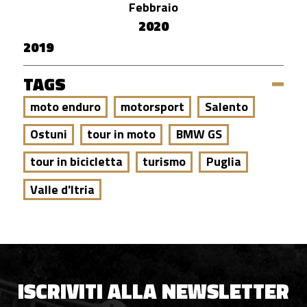
Febbraio
2020
2019
TAGS
moto enduro
motorsport
Salento
Ostuni
tour in moto
BMW GS
tour in bicicletta
turismo
Puglia
Valle d'Itria
ISCRIVITI ALLA NEWSLETTER