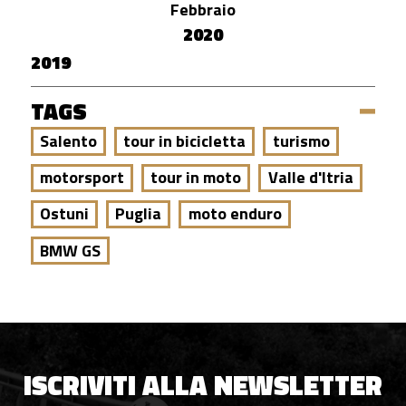
Febbraio
2020
2019
TAGS
Salento
tour in bicicletta
turismo
motorsport
tour in moto
Valle d'Itria
Ostuni
Puglia
moto enduro
BMW GS
ISCRIVITI ALLA NEWSLETTER