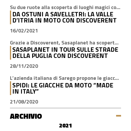
Su due ruote alla scoperta di luoghi magici come Cisternino, Locorotondo e Alberobello
DA OSTUNI A SAVELLETRI: LA VALLE
D’ITRIA IN MOTO CON DISCOVERENT
16/02/2021
Grazie a Discoverent, Sasaplanet ha scoperto la magia della nostra amata regione
SASAPLANET IN TOUR SULLE STRADE
DELLA PUGLIA CON DISCOVERENT
28/11/2020
L’azienda italiana di Sarego propone le giacche con la tecnologia H2Out, impermeabile, antivento e traspirante
SPIDI: LE GIACCHE DA MOTO “MADE
IN ITALY”
21/08/2020
ARCHIVIO
2021