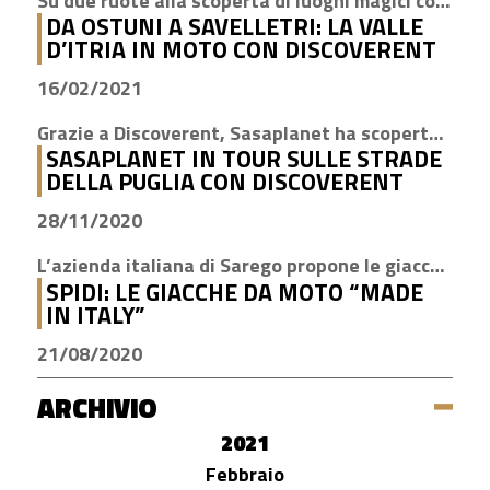
Su due ruote alla scoperta di luoghi magici come Cisternino, Locorotondo e Alberobello
DA OSTUNI A SAVELLETRI: LA VALLE
D’ITRIA IN MOTO CON DISCOVERENT
16/02/2021
Grazie a Discoverent, Sasaplanet ha scoperto la magia della nostra amata regione
SASAPLANET IN TOUR SULLE STRADE
DELLA PUGLIA CON DISCOVERENT
28/11/2020
L’azienda italiana di Sarego propone le giacche con la tecnologia H2Out, impermeabile, antivento e traspirante
SPIDI: LE GIACCHE DA MOTO “MADE
IN ITALY”
21/08/2020
ARCHIVIO
2021
Febbraio