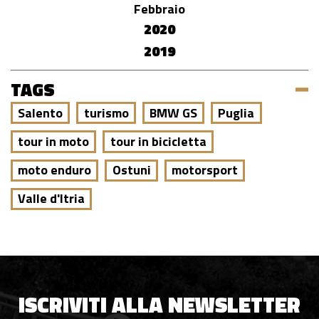
Febbraio
2020
2019
TAGS
Salento
turismo
BMW GS
Puglia
tour in moto
tour in bicicletta
moto enduro
Ostuni
motorsport
Valle d'Itria
ISCRIVITI ALLA NEWSLETTER