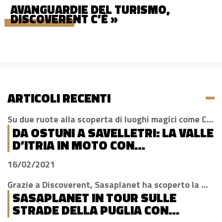
AVANGUARDIE DEL TURISMO,
DISCOVERENT C’È »
ARTICOLI RECENTI
Su due ruote alla scoperta di luoghi magici come Cisternino, Locorotondo e Alberobello
DA OSTUNI A SAVELLETRI: LA VALLE
D’ITRIA IN MOTO CON
DISCOVERENT
16/02/2021
Grazie a Discoverent, Sasaplanet ha scoperto la magia della nostra amata regione
SASAPLANET IN TOUR SULLE
STRADE DELLA PUGLIA CON