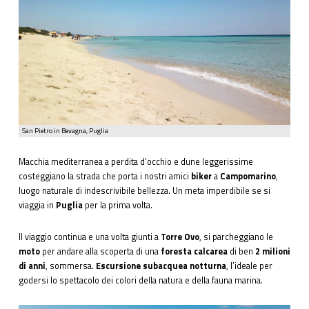
San Pietro in Bevagna, Puglia
Macchia mediterranea a perdita d’occhio e dune leggerissime
costeggiano la strada che porta i nostri amici
biker
a
Campomarino
,
luogo naturale di indescrivibile bellezza. Un meta imperdibile se si
viaggia in
Puglia
per la prima volta.
Il viaggio continua e una volta giunti a
Torre Ovo
, si parcheggiano le
moto
per andare alla scoperta di una
foresta calcarea
di ben
2 milioni
di anni
, sommersa.
Escursione subacquea notturna
, l’ideale per
godersi lo spettacolo dei colori della natura e della fauna marina.