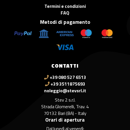
Termini e condizioni
FAQ
Metodi di pagamento
CONTATTI
+39 080 527 6513
+39 3511875693
noleggio@stevsrl.it
Stev 2 s.r.l.
Strada Glomerelli, Trav. 4
70132 Bari (BA) - Italy
Orari di apertura
Dal lunedì al venerdì: