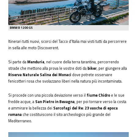
BMW R 1200 GS
Itinerari tutti nuovi, scorci del Tacco d’Italia mai visti tutti da percorrere
in sella alle moto Discoverent.
Si parte da
Manduria
, nel cuore della terra tarantina, percorrendo
strade che mettono alla prova le vostre doti da
biker
, per giungere alla
Riserva Naturale Salina dei Monaci
dove potrete osservare
fenicotteri rosa che svolazzano liberi nella natura più incontaminata.
Si procede con una piccola deviazione verso il
fiume Chidro
e le sue
fredde acque, a
San Pietro in Bevagna
, per poi tornare verso la costa
e ammirare la bellezza dei
Sarcofagi del Re
:
23 vasche di epoca
romana
che costituiscono il sito archeologico più grande del
Mediterraneo.