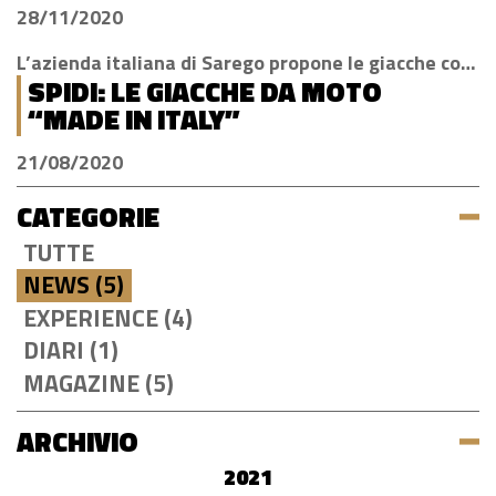
DISCOVERENT
28/11/2020
L’azienda italiana di Sarego propone le giacche con la tecnologia H2Out, impermeabile, antivento e traspirante
SPIDI: LE GIACCHE DA MOTO
“MADE IN ITALY”
21/08/2020
CATEGORIE
TUTTE
NEWS (5)
EXPERIENCE (4)
DIARI (1)
MAGAZINE (5)
ARCHIVIO
2021