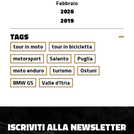
Febbraio
2020
2019
TAGS
tour in moto
tour in bicicletta
motorsport
Salento
Puglia
moto enduro
turismo
Ostuni
BMW GS
Valle d'Itria
ISCRIVITI ALLA NEWSLETTER