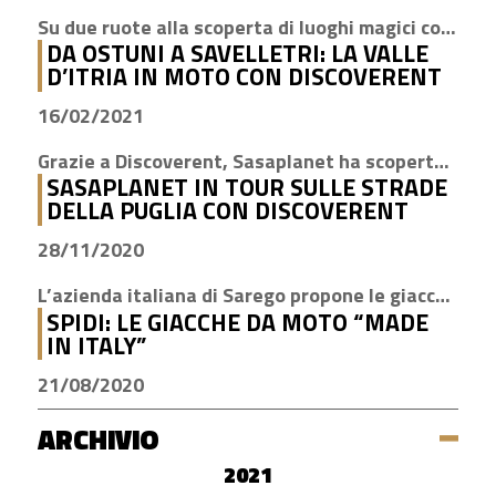
Su due ruote alla scoperta di luoghi magici come Cisternino, Locorotondo e Alberobello
DA OSTUNI A SAVELLETRI: LA VALLE
D’ITRIA IN MOTO CON DISCOVERENT
16/02/2021
Grazie a Discoverent, Sasaplanet ha scoperto la magia della nostra amata regione
SASAPLANET IN TOUR SULLE STRADE
DELLA PUGLIA CON DISCOVERENT
28/11/2020
L’azienda italiana di Sarego propone le giacche con la tecnologia H2Out, impermeabile, antivento e traspirante
SPIDI: LE GIACCHE DA MOTO “MADE
IN ITALY”
21/08/2020
ARCHIVIO
2021