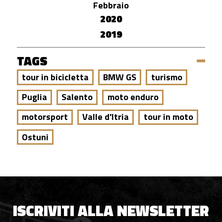
Febbraio
2020
2019
TAGS
tour in bicicletta
BMW GS
turismo
Puglia
Salento
moto enduro
motorsport
Valle d'Itria
tour in moto
Ostuni
ISCRIVITI ALLA NEWSLETTER