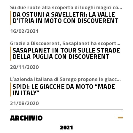
Su due ruote alla scoperta di luoghi magici come Cisternino, Locorotondo e Alberobello
DA OSTUNI A SAVELLETRI: LA VALLE
D’ITRIA IN MOTO CON DISCOVERENT
16/02/2021
Grazie a Discoverent, Sasaplanet ha scoperto la magia della nostra amata regione
SASAPLANET IN TOUR SULLE STRADE
DELLA PUGLIA CON DISCOVERENT
28/11/2020
L’azienda italiana di Sarego propone le giacche con la tecnologia H2Out, impermeabile, antivento e traspirante
SPIDI: LE GIACCHE DA MOTO “MADE
IN ITALY”
21/08/2020
ARCHIVIO
2021