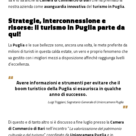
sa e lo sa anche la
Camera di Commercio di Bari
che ha premiato la
nostra azienda come
avanguardia innovativa
del
turismo in Puglia
.
Strategie, interconnessione e
risorse: il turismo in Puglia parte da
qui!
La
Puglia
e le sue bellezze sono, ancora una volta, le mete preferite da
milioni di turisti in questa calda estate, un vero e proprio fenomeno che
va gestito con i migliori mezzi a disposizione affinché raggiunga livelli
d’eccellenza.
Avere informazioni e strumenti per evitare che il
boom turistico della Puglia si esaurisca in qualche
anno di successo.
Luigi Triggiani, Segretario Generale di Unioncamere Puglia
Di questo e di tanto altro si è discusso a fine luglio presso la
Camera
di Commercio di Bari
nell’incontro “
La valorizzazione del patrimonio
culturale e del turismo
” coordinato da
Unioncamere Puglia
e in