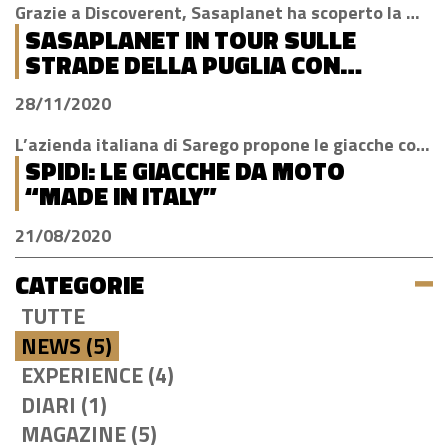
Grazie a Discoverent, Sasaplanet ha scoperto la magia della nostra amata regione
SASAPLANET IN TOUR SULLE
STRADE DELLA PUGLIA CON
DISCOVERENT
28/11/2020
L’azienda italiana di Sarego propone le giacche con la tecnologia H2Out, impermeabile, antivento e traspirante
SPIDI: LE GIACCHE DA MOTO
“MADE IN ITALY”
21/08/2020
CATEGORIE
TUTTE
NEWS (5)
EXPERIENCE (4)
DIARI (1)
MAGAZINE (5)