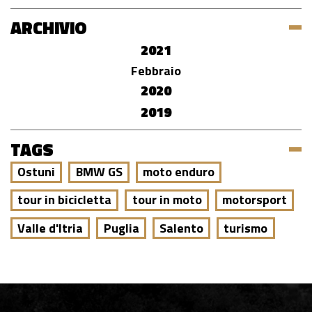
ARCHIVIO
2021
Febbraio
2020
2019
TAGS
Ostuni
BMW GS
moto enduro
tour in bicicletta
tour in moto
motorsport
Valle d'Itria
Puglia
Salento
turismo