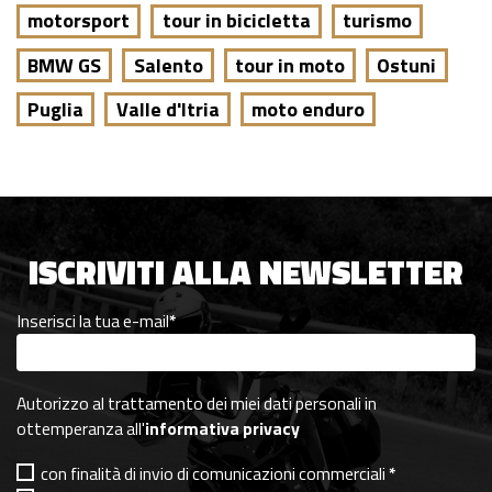
motorsport
tour in bicicletta
turismo
BMW GS
Salento
tour in moto
Ostuni
Puglia
Valle d'Itria
moto enduro
ISCRIVITI ALLA NEWSLETTER
Inserisci la tua e-mail
*
Autorizzo al trattamento dei miei dati personali in
ottemperanza all'
informativa privacy
con finalità di invio di comunicazioni commerciali
*