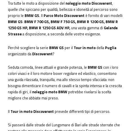
Tra tutte le moto a disposizione del
noleggio moto Discoverent
,
quelle che spiccano per qualità, bellezza e idoneità al percorso sono
proprio le
BMW GS
. Il
Parco Moto Discoverent
è fornito di vari modelli
BMW GS
:
BMW F 700 GS, BMW F 750 GS, BMW R 1200 GS, BMW R
1250 GS HP, BMW R 1250 GS ADV HP,
una vasta gamma di
Gelande
Strasse
a disposizione, a seconda delle vostre esigenze.
Perché scegliere la serie
BMW GS
per il
Tour in moto
della
Puglia
organizzato da
Discoverent
?
Seduta comoda, linee attuali e grande potenza, le
BMW GS
con i loro
colori vivaci e il loro motore boxer regolare ed elastico, consentono
una guida rilassata, tranquilla, ma allo stesso tempo sfacciata: non
bisogna dimenticare il numero di cavalli e la spinta intensa e la crescita
rapida di giri, il
noleggio moto BMW
potrebbe rivelarsi la scelta
migliore che abbiate mai preso.
Il
Tour in moto Discoverent
prevede differenti tipi di percorso.
Si passerà dalle strade del Lungomare di Bari alle strade sterrate che