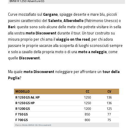
BMW R 1250 Adventure GS
Curve mozzafiato sul
Gargano
, spiagge deserte e mare blu, piccoli
paesini caratteristici del
Salento
,
Alberobello
(Patrimonio Unesco) o
Bari
: queste sono solo alcune delle mete che potrete visitare in sella
alla vostra
moto Discoverent
durante il tour. Un tour costruito su
misura proprio per chi ama il
viaggio on the road
, per chi adora
passare le proprie vacanze alla scoperta di luoghi sconosciuti sempre
e solo a cavallo della propria moto o di una
moto a noleggio
, come
quelle
Discoverent
.
Ma quale
moto Discoverent
noleggiare per affrontare un
tour della
Puglia
?
MODELLO
CC
CV
R 1250 GS Ad. HP
1250
136
R 1250 GS HP
1250
136
R 1200 GS
1200
125
F 750 GS
850
77
F 700 GS
800
75
Parco Moto BMW GS Discoverent