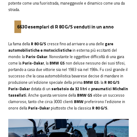
potente come una fuoristrada, maneggevole e dinamico come una da
strada.
6630 esemplari di R 80 G/S venduti in un anno
La fama della
R 80 G/S
cresce fino ad arrivare a una delle
gare
automobilistiche e motociclistiche
in esterna più eccitanti del
mondo: la
Paris-Dakar
. Nonostante le oggettive difficoltà di una gara
come la
Paris-Dakar
, la
BMW GS
non deluse nessuno dei suoi tifosi,
portando a casa due vittorie sia nel 1983 sia nel 1984. Fu così grande il
successo che la casa automobilistica bavarese decise di mandare in
produzione un’edizione speciale della prima
BMW GS
: la
R 80 G/S
Paris-Dakar
dotata di un
serbatoio da 32 litri
e
pneumatici Michelin
tassellati
. Anche questa versione della
BMW GS
ebbe un successo
clamoroso, tanto che circa 3000 clienti
BMW
preferirono l’edizione in
onore della
Paris-Dakar
piuttosto che la classica
R 80 G/S
.