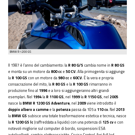
BMW R 1200 GS
Il 1987 è l’anno del cambiamento: la
R 80 G/S
cambia nome in
R 80 GS
e monta su un motore da
800 cc
e
50 CV
. Alla primogenita si aggiunge
la
R 100 GS
con un motore da
980 cc
e
60CV
. È la vera e propria
consacrazione del mito, la
R 80 GS
e la
R 100 GS
rimarranno in
produzione fino al
1996
e a loro si aggiungeranno altri grandi
esemplari. Nel
1994
la
R 1100 GS
, nel
1999
la
R 1150 GS
, nel
2005
nasce la
BMW R 1200 GS Adventure
, nel
2009
viene introdotto il
doppio albero a camme
e la
potenza
passa da 105 a
110 cv
. Nel
2013
la
BMW GS
subisce una totale trasformazione estetica e tecnica, nasce
la
R 1200 GS lc
(raffreddata a liquido) con una potenza di
125 cv
e con
notevoli migliorie sul computer di bordo, sospensioni ESA
autolivellanti, cambio elettroassistito, Cruise Control, fari full led.