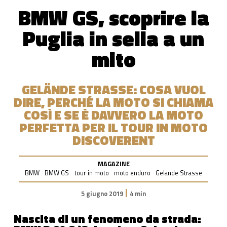
BMW GS, scoprire la
Puglia in sella a un
mito
GELÄNDE STRASSE: COSA VUOL D
IRE, PERCHÉ LA MOTO SI CHIAMA C
OSÌ E SE È DAVVERO LA MOTO P
ERFETTA PER IL TOUR IN MOTO D
ISCOVERENT
MAGAZINE
BMW
BMW GS
tour in moto
moto enduro
Gelande Strasse
|
5 giugno 2019
4 min
Nascita di un fenomeno da strada: