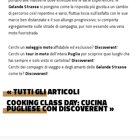
portano alle masserie dove effettuerete le varie Experiences: le
Gelande Strasse
si pongono come la risposta più giusta a un cambio
di percorso così repentino e vario, fluttua liscia sull’asfalto con le sue
marce ben distanziate e il suo allungo progressivo, si comporta
egregiamente sulle strade di campagna, pur non essendo una vera
moto fuoristrada.
Cerchi un
noleggio moto
affidabile ed esclusivo?
Discoverent
!
Cerchi un
tour in moto
dell’intera
Puglia
per scoprire quei luoghi che
hai sempre e solo visto in cartolina?
Discoverent
!
Cerchi dei compagni di viaggio e degli amanti delle
Gelande Strasse
come te?
Discoverent
!
« TUTTI GLI ARTICOLI
COOKING CLASS DAY: CUCINA
PUGLIESE CON DISCOVERENT »