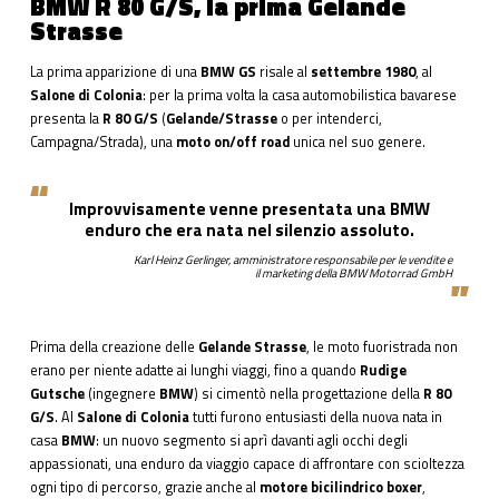
BMW R 80 G/S, la prima Gelande
Strasse
La prima apparizione di una
BMW GS
risale al
settembre 1980
, al
Salone di Colonia
: per la prima volta la casa automobilistica bavarese
presenta la
R 80 G/S
(
Gelande/Strasse
o per intenderci,
Campagna/Strada), una
moto on/off road
unica nel suo genere.
Improvvisamente venne presentata una BMW
enduro che era nata nel silenzio assoluto.
Karl Heinz Gerlinger, amministratore responsabile per le vendite e
il marketing della BMW Motorrad GmbH
Prima della creazione delle
Gelande Strasse
, le moto fuoristrada non
erano per niente adatte ai lunghi viaggi, fino a quando
Rudige
Gutsche
(ingegnere
BMW
) si cimentò nella progettazione della
R 80
G/S
. Al
Salone di Colonia
tutti furono entusiasti della nuova nata in
casa
BMW
: un nuovo segmento si aprì davanti agli occhi degli
appassionati, una enduro da viaggio capace di affrontare con scioltezza
ogni tipo di percorso, grazie anche al
motore bicilindrico boxer
,