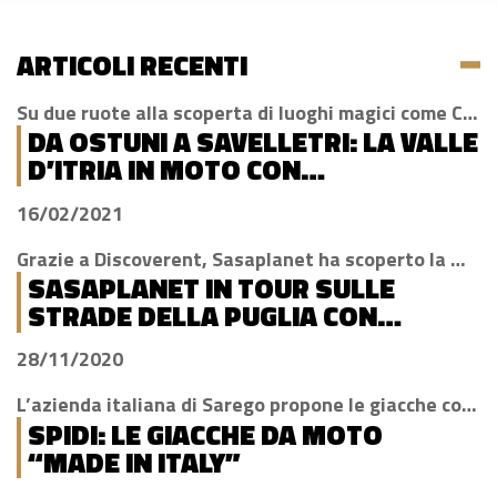
ARTICOLI RECENTI
Su due ruote alla scoperta di luoghi magici come Cisternino, Locorotondo e Alberobello
DA OSTUNI A SAVELLETRI: LA VALLE
D’ITRIA IN MOTO CON
DISCOVERENT
16/02/2021
Grazie a Discoverent, Sasaplanet ha scoperto la magia della nostra amata regione
SASAPLANET IN TOUR SULLE
STRADE DELLA PUGLIA CON
DISCOVERENT
28/11/2020
L’azienda italiana di Sarego propone le giacche con la tecnologia H2Out, impermeabile, antivento e traspirante
SPIDI: LE GIACCHE DA MOTO
“MADE IN ITALY”