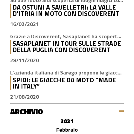
Su due ruote alla scoperta di luoghi magici come Cisternino, Locorotondo e Alberobello
DA OSTUNI A SAVELLETRI: LA VALLE
D’ITRIA IN MOTO CON DISCOVERENT
16/02/2021
Grazie a Discoverent, Sasaplanet ha scoperto la magia della nostra amata regione
SASAPLANET IN TOUR SULLE STRADE
DELLA PUGLIA CON DISCOVERENT
28/11/2020
L’azienda italiana di Sarego propone le giacche con la tecnologia H2Out, impermeabile, antivento e traspirante
SPIDI: LE GIACCHE DA MOTO “MADE
IN ITALY”
21/08/2020
ARCHIVIO
2021
Febbraio