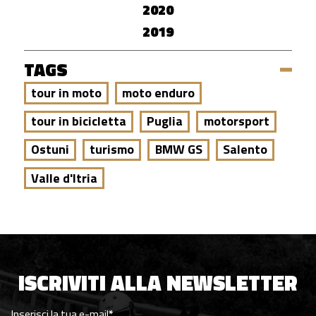
2020
2019
TAGS
tour in moto
moto enduro
tour in bicicletta
Puglia
motorsport
Ostuni
turismo
BMW GS
Salento
Valle d'Itria
ISCRIVITI ALLA NEWSLETTER
Inserisci la tua e-mail
*