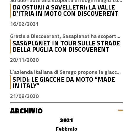
Su due ruote alla scoperta di luoghi magici come Cisternino, Locorotondo e Alberobello
DA OSTUNI A SAVELLETRI: LA VALLE
D’ITRIA IN MOTO CON DISCOVERENT
16/02/2021
Grazie a Discoverent, Sasaplanet ha scoperto la magia della nostra amata regione
SASAPLANET IN TOUR SULLE STRADE
DELLA PUGLIA CON DISCOVERENT
28/11/2020
L’azienda italiana di Sarego propone le giacche con la tecnologia H2Out, impermeabile, antivento e traspirante
SPIDI: LE GIACCHE DA MOTO “MADE
IN ITALY”
21/08/2020
ARCHIVIO
2021
Febbraio