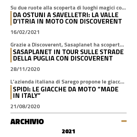
Su due ruote alla scoperta di luoghi magici come Cisternino, Locorotondo e Alberobello
DA OSTUNI A SAVELLETRI: LA VALLE
D’ITRIA IN MOTO CON DISCOVERENT
16/02/2021
Grazie a Discoverent, Sasaplanet ha scoperto la magia della nostra amata regione
SASAPLANET IN TOUR SULLE STRADE
DELLA PUGLIA CON DISCOVERENT
28/11/2020
L’azienda italiana di Sarego propone le giacche con la tecnologia H2Out, impermeabile, antivento e traspirante
SPIDI: LE GIACCHE DA MOTO “MADE
IN ITALY”
21/08/2020
ARCHIVIO
2021