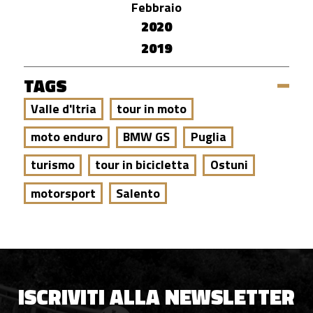
Febbraio
2020
2019
TAGS
Valle d'Itria
tour in moto
moto enduro
BMW GS
Puglia
turismo
tour in bicicletta
Ostuni
motorsport
Salento
ISCRIVITI ALLA NEWSLETTER