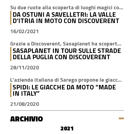
Su due ruote alla scoperta di luoghi magici come Cisternino, Locorotondo e Alberobello
DA OSTUNI A SAVELLETRI: LA VALLE
D’ITRIA IN MOTO CON DISCOVERENT
16/02/2021
Grazie a Discoverent, Sasaplanet ha scoperto la magia della nostra amata regione
SASAPLANET IN TOUR SULLE STRADE
DELLA PUGLIA CON DISCOVERENT
28/11/2020
L’azienda italiana di Sarego propone le giacche con la tecnologia H2Out, impermeabile, antivento e traspirante
SPIDI: LE GIACCHE DA MOTO “MADE
IN ITALY”
21/08/2020
ARCHIVIO
2021