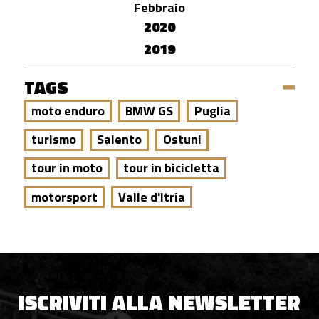
Febbraio
2020
2019
TAGS
moto enduro
BMW GS
Puglia
turismo
Salento
Ostuni
tour in moto
tour in bicicletta
motorsport
Valle d'Itria
ISCRIVITI ALLA NEWSLETTER