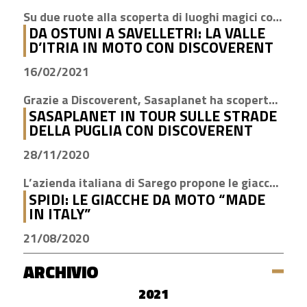
Su due ruote alla scoperta di luoghi magici come Cisternino, Locorotondo e Alberobello
DA OSTUNI A SAVELLETRI: LA VALLE
D’ITRIA IN MOTO CON DISCOVERENT
16/02/2021
Grazie a Discoverent, Sasaplanet ha scoperto la magia della nostra amata regione
SASAPLANET IN TOUR SULLE STRADE
DELLA PUGLIA CON DISCOVERENT
28/11/2020
L’azienda italiana di Sarego propone le giacche con la tecnologia H2Out, impermeabile, antivento e traspirante
SPIDI: LE GIACCHE DA MOTO “MADE
IN ITALY”
21/08/2020
ARCHIVIO
2021