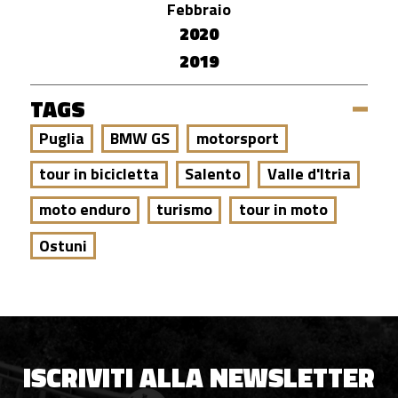
Febbraio
2020
2019
TAGS
Puglia
BMW GS
motorsport
tour in bicicletta
Salento
Valle d'Itria
moto enduro
turismo
tour in moto
Ostuni
ISCRIVITI ALLA NEWSLETTER