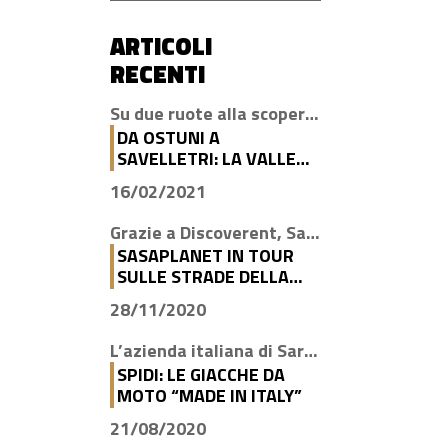
ARTICOLI
RECENTI
Su due ruote alla scoperta di luoghi magici come Cisternino, Locorotondo e Alberobello
DA OSTUNI A
SAVELLETRI: LA VALLE
D’ITRIA IN MOTO CON
16/02/2021
DISCOVERENT
Grazie a Discoverent, Sasaplanet ha scoperto la magia della nostra amata regione
SASAPLANET IN TOUR
SULLE STRADE DELLA
PUGLIA CON
28/11/2020
DISCOVERENT
L’azienda italiana di Sarego propone le giacche con la tecnologia H2Out, impermeabile, antivento e traspirante
SPIDI: LE GIACCHE DA
MOTO “MADE IN ITALY”
21/08/2020