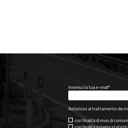
Inserisci la tua e-mail
*
Autorizzo al trattamento dei mie
con finalità di invio di comu
con finalità indagini statisti