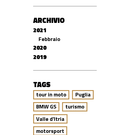
ARCHIVIO
2021
Febbraio
2020
2019
TAGS
tour in moto
Puglia
BMW GS
turismo
Valle d'Itria
motorsport