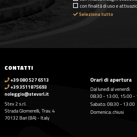
con finalità di uso e attivaz
Seleziona tutto
CONTATTI
Orari di apertura
+39 080 527 6513
+39 3511875693
Dal lunedì al venerdì:
noleggio@stevsrl.it
08:30 - 13:00, 15:00 -
Stev 2 s.r.l.
Sabato: 08:30 - 13:00
Strada Glomerelli, Trav. 4
Domenica: chiusi
70132 Bari (BA) - Italy